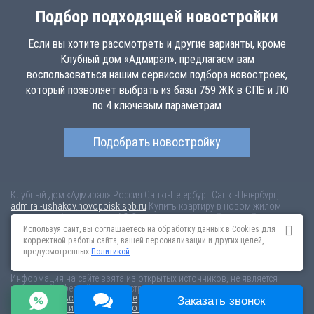
Подбор подходящей новостройки
Если вы хотите рассмотреть и другие варианты, кроме
Клубный дом «Адмирал», предлагаем вам
воспользоваться нашим сервисом подбора новостроек,
который позволяет выбрать из базы 759 ЖК в СПБ и ЛО
по 4 ключевым параметрам
Подобрать новостройку
Клубный дом «Адмирал»
Россия
Санкт-Петербург
Санкт-Петербург,
admiral-ushakov.novopoisk.spb.ru
Купить квартиру в новом жилом
комплексе «Адмирал» от «АО Специализированный застройщик
«Строительный трест»» в Василеостровском районе. Квартиры
Используя сайт, вы соглашаетесь на обработку данных в Cookies для
различных планировок от 7.24 млн рублей!
корректной работы сайта, вашей персонализации и других целей,
предусмотренных
Политикой
Новостройки Санкт-Петербурга
Новостройки Москвы
Информация на сайте взята из открытых источников, не является
публичной офертой и распространяется для ознакомления.
Пользовательское соглашение
Соглашение о размещении
Заказать звонок
Пояснение об информационно-рекламном характере сведений